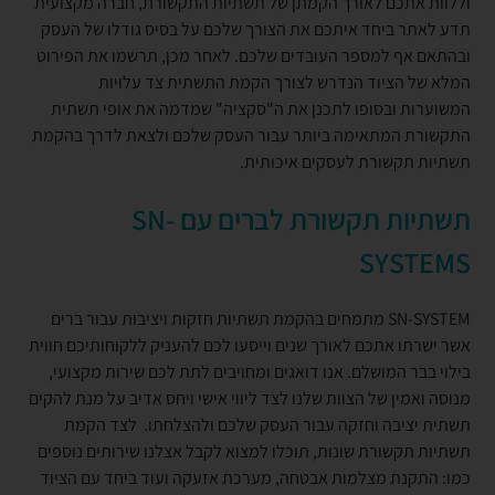
וללוות אתכם לאורך הקמתן של תשתיות התקשורת, חברה מקצועית
תדע לאתר ביחד איתכם את הצורך שלכם על בסיס גודלו של העסק
ובהתאם אף למספר העובדים שלכם. לאחר מכן, תרשמו את הפירוט
המלא של הציוד הנדרש לצורך הקמת התשתית צד עלויות
המשוערות ובסופו לתכנן את ה"סקציה" שמדמה את אופי תשתית
התקשורת המתאימה ביותר עבור העסק שלכם ולצאת לדרך בהקמת
תשתיות תקשורת לעסקים איכותית.
תשתיות תקשורת לברים עם
SN-
SYSTEMS
SN-SYSTEM מתמחים בהקמת תשתיות חזקות ויציבות עבור ברים
אשר ישרתו אתכם לאורך שנים וייסעו לכם להעניק ללקוחותיכם חווית
בילוי בבר המושלם. אנו דואגים ומחויבים לתת לכם שירות מקצועי,
מנוסה ואמין של הצוות שלנו לצד ליווי אישי ויחס אדיב על מנת להקים
תשתית יציבה וחזקה עבור העסק שלכם ולהצלחתו. לצד הקמת
תשתיות תקשורת שונות, תוכלו למצוא לקבל אצלנו שירותים נוספים
כמו: התקנת מצלמות אבטחה, מערכת אזעקה ועוד ביחד עם הציוד