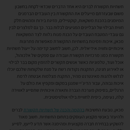
תשתיות תקשורת לברים היא אחד הדברים שכדאי לקחת בחשבון
משום שבעזרתם מייעלים את התקשורת בין העובדים הברמנים
המיומנים בהכנת משקאות, קוקטיילים, מזיגת בירות ומהווים חלק
חווית הבילוי של הבליינים המגיעים לבלות בבר. כך גם למלצרים לבין
גם עובדי המטבח העובדים על הכנת מנות נלוות לצד המשקאות
מכאן, איכות וזמינות בתשתיות התקשורת מאפשרות פתרונות
איכותיים וחוויה אידיאלית. לכן, חשוב לחשוב קדימה על ייעול תשתיות
תקשורת כמו: מרכזיות תקשורת ועבודה עם ספקים של אלכוהול,
אוכל ועוד, טלפוניות כאשר אנשים תקשרים להזמין מקום בבר לבילוי
או לאירוע חגיגה, התקנות נקודות רשת על מנת שלקוחות שלכם יוכלו
לגלוש ולהנות מאינטרנט מהיר, התקנת מצלמות אבטחה לרמת
איכות גבוהה, עבור הדיג'יי שמנגן במקום ומקפיץ את כולם על
הרגליים, בסיפוק מערכת הגברה ותאורה איכותית שתסייע לאווירה
קלה, נעימה, כיפית לחוויית בילוי אולטימטיבית.
מכאן, נובעת החשיבות
בהקמה והכנה של תשתיות תקשורת
לברים
ולהיעזר באנשי מקצוע העוסקים בתחום התשתיות. חשוב מאוד
להשקיע בבחירת חברה מקצועית ומהימנה אשר תדע לייעץ, לסייע