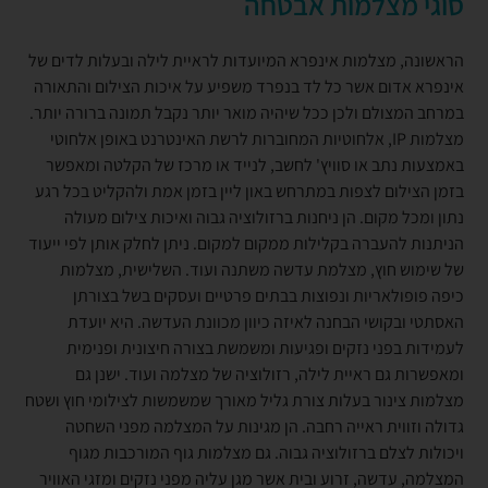
סוגי מצלמות אבטחה
הראשונה, מצלמות אינפרא המיועדות לראיית לילה ובעלות לדים של
אינפרא אדום אשר כל לד בנפרד משפיע על איכות הצילום והתאורה
במרחב המצולם ולכן ככל שיהיה מואר יותר נקבל תמונה ברורה יותר.
מצלמות IP, אלחוטיות המחוברות לרשת האינטרנט באופן אלחוטי
באמצעות נתב או סוויץ' לחשב, לנייד או מרכז של הקלטה ומאפשר
בזמן הצילום לצפות במתרחש באון ליין בזמן אמת ולהקליט בכל רגע
נתון ומכל מקום. הן ניחנות ברזולוציה גבוה ואיכות צילום מעולה
הניתנות להעברה בקלילות ממקום למקום. ניתן לחלק אותן לפי ייעוד
של שימוש חוץ, מצלמת עדשה משתנה ועוד. השלישית, מצלמות
כיפה פופולאריות ונפוצות בבתים פרטיים ועסקים בשל בצורתן
האסתטי ובקושי הבחנה לאיזה כיוון מכוונת העדשה. היא יועדת
לעמידות בפני נזקים ופגיעות ומשמשת בצורה חיצונית ופנימית
ומאפשרות גם ראיית לילה, רזולוציה של מצלמה ועוד. ישנן גם
מצלמות צינור בעלות צורת גליל מאורך שמשמשות לצילומי חוץ ושטח
גדולה וזווית ראייה רחבה. הן מגינות על המצלמה מפני השחטה
ויכולות לצלם ברזולוציה גבוה. גם מצלמות גוף המורכבות מגוף
המצלמה, עדשה, זרוע ובית אשר מגן עליה מפני נזקים ומזגי האוויר