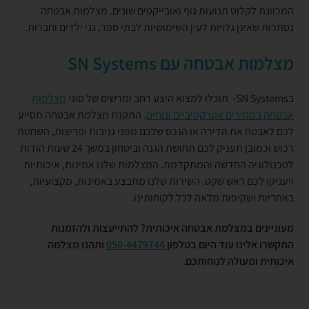
המכוונת לקלוט תנועות גוף ואובייקטים שונים. מצלמות אבטחה
נסתרות שאינן גלויות לעין השימושיות לבתי ספר, גני ילדים וחברות.
מצלמות אבטחה עם
SN Systems
בSN Systems- תוכלו למצוא היצע רחב ומרשים של סוגי
מצלמות
אבטחה במחירים אטרקטיביים ונוחים
. התקנת מצלמת אבטחה תסייע
לכם לאבטח את הדירה או הנכס שלכם מפני גניבות ופריצות, השחטת
רכוש וכמובן תעניק לכם תחושת הגנה וביטחון במשך 24 שעות הודות
לטכנולוגיה החדשה והמתקדמת. המצלמות שלנו אמינות, איכותיות
ויעניקו לכם ראש שקט. השירות שלנו מתבצע באמינות, מקצועיות,
באחריות ושקיפות מלאה לכל לקוחותינו.
מעוניינים במצלמת אבטחה איכותית? להתייעצות ולהזמנות
התקשרו אלינו עוד היום בטלפון
050-4479744
ותהנו מצלמה
איכותית ומעולה לנוחותכם.