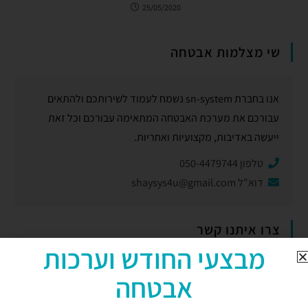
25/05/2020
שי מצלמות אבטחה
אנו בחברת sn-system נשמח לעמוד לשירותכם ולהתאים
עבורכם את מערכת האבטחה המתאימה עבורכם וכל זאת
ייעשה באדיבות, מקצועיות ואחריות.
טלפון 050-4479744
דוא"ל
shaysys4u@gmail.com
צרו איתנו קשר
מבצעי החודש וערכות
אבטחה