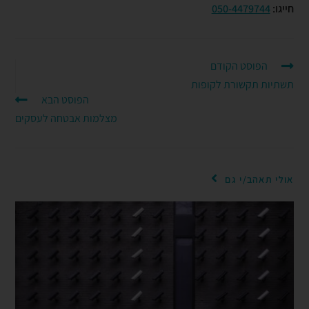
חייגו:
050-4479744
הפוסט הקודם
תשתיות תקשורת לקופות
הפוסט הבא
מצלמות אבטחה לעסקים
אולי תאהב/י גם