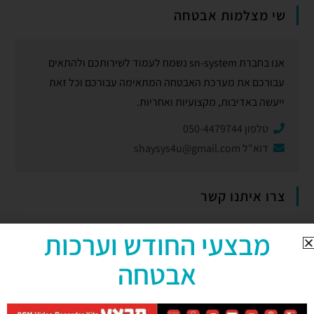
שי מצלמות אבטחה
אנו בחברת sn-system נשמח לעמוד לשירותכם ולהתאים
עבורכם את מערכת האבטחה המתאימה עבורכם וכל זאת
ייעשה באדיבות, מקצועיות ואחריות.
טלפון 050-4479744
דוא"ל
shaysys4u@gmail.com
צרו איתנו קשר
מבצעי החודש וערכות
אבטחה