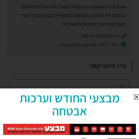
אנו בחברת sn-system נשמח לעמוד לשירותכם ולהתאים
עבורכם את מערכת האבטחה המתאימה עבורכם וכל זאת
ייעשה באדיבות, מקצועיות ואחריות.
טלפון 050-4479744
דוא"ל
shaysys4u@gmail.com
צרו איתנו קשר
מבצעי החודש וערכות
אבטחה