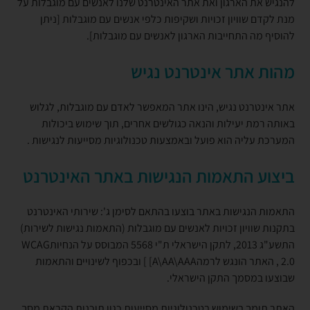
להנגיש את הארגון ואת אתר האינטרנט שלנו לאנשים עם מוגבלות על
מנת לקדם שוויון זכויות ושקיפות כלפי אנשים עם מוגבלות [ניתן
להוסיף מה התחייבות הארגון לאנשים עם מוגבלות].
מהות אתר אינטרנט נגיש
אתר אינטרנט נגיש, הינו אתר המאפשר לאדם עם מוגבלות, לגלוש
באותה רמת יעילות והנאה כגולשים אחרים, תוך שימוש ביכולות
המערכת עליה הוא פועל ובאמצעות טכנולוגיות מסייעות לנגישות .
ביצוע התאמות הנגישות באתר האינטרנט
התאמות הנגישות באתר בוצעו בהתאם לסימן ג': שירותי האינטרנט
בתקנות שוויון זכויות לאנשים עם מוגבלות (התאמות נגישות לשירות)
התשע"ג 2013, לתקן הישראלי ת"י 5568 המבוסס על הנחיותWCAG
2.0 , האתר הונגש לרמהA\AA\AAA] ] ובכפוף לשינויים והתאמות
שבוצעו במסמך התקן הישראלי.
האתר תומך בשימוש בטכנולוגיות מסייעות כגון תוכנות הקראת מסך,