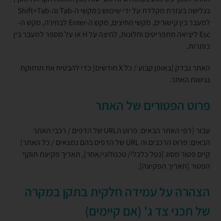
בגלישה בעזרת מקלדת על ידי שימוש במקשי ה-Tab וה-Shift+Tab
למעבר בין קישורים, מקשי החיצים, מקש ה-Enter לבחירה, מקש ה-
Esc ליציאה מתפריטים וחלונות, לחיצה על H או על מספר למעבר בין
כותרות.
האתר נבדק [באופן קבוע / כל X חודשים] כדי להבטיח את תחזוקת
נגישות האתר.
פרוט הפטורים של האתר
עבור [דפי האתר הבאים: פרוט הURL של הדפים / רכבי האתר
הבאים: פרוט הרכבים וה URL של הדפים בהם נמצאים / כל האתר]
קיים פטור מסוג [נטל כלכלי/ טכנולוגי/אחר], תאריך פקיעת תוקף
הפטור [תאריך הפקיעה].
הצהרה על עמידה חלקית בתקן במקרה
של תכני צד ג' (אם קיימים)