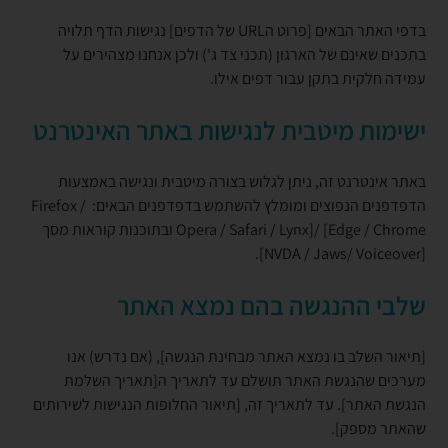
בדפי האתר הבאים [פרוט הURL של הדפים] נגישות הדף תלויה
בתכנים שאינם של הארגון (תכני צד ג') ולכן אנחנו מצהירים על
עמידה חלקית בתקן עבור דפים אילו.
ישימות מיטבית לנגישות באתר האינטרנט
באתר אינטרנט זה, ניתן לגלוש בצורה מיטבית ונגישה באמצעות
הדפדפנים הנפוצים ומומלץ להשתמש בדפדפנים הבאים: Firefox /
Opera / Safari / Lynx]/ [Edge / Chrome ובתוכנות קוראות מסך
[NVDA / Jaws/ Voiceover].
שלבי ההנגשה בהם נמצא האתר
[תיאור השלב בו נמצא האתר מבחינת הנגשה], (אם נדרש) אנו
מערכים שהנגשת האתר תושלם עד לתאריך ה[תאריך השלמת
הנגשת האתר]. עד לתאריך זה, [תיאור החלופות הנגישות לשירותים
שהאתר מספק].