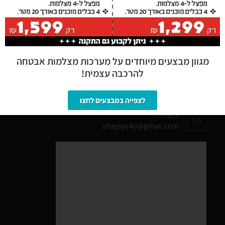
מצלמות אבטחה בתל אביב
מגוון מבצעים מיוחדים על מערכות מצלמות אבטחה
צרו איתנו קשר
להרכבה עצמית!
טלפון:
050-4479744
לצפייה במבצעים לחצו
דוא"ל:
shaysys4u@gmail.com