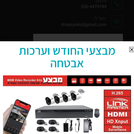
טלפון:
050-4479744
דוא"ל:
shaysys4u@gmail.com
מבצעי החודש וערכות
אבטחה