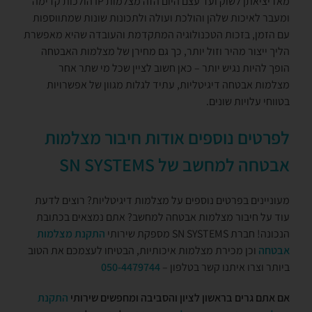
מאז יציאתן לשוק ועד עצם היום הזה מצלמות IP הולכות קדימה
ומעבר לאיכות שלהן והולכת ועולה ולתכונות שונות שמתווספות
עם הזמן, בזכות הטכנולוגיה המתקדמת והעובדה שהיא מאפשרת
הליך ייצור מהיר וזול יותר, כך גם מחירן של מצלמות האבטחה
הופך להיות נגיש יותר – כאן חשוב לציין שכל מי שתר אחר
מצלמות אבטחה דיגיטליות, עתיד לגלות מגוון של אפשרויות
בטווחי עלויות שונים.
לפרטים נוספים אודות חיבור מצלמות
אבטחה למחשב של SN SYSTEMS
מעוניינים בפרטים נוספים על מצלמות דיגיטליות? רוצים לדעת
עוד על חיבור מצלמות אבטחה למחשב? אתם נמצאים בכתובת
הנכונה! חברת SN SYSTEMS מספקת שירותי
התקנת מצלמות
אבטחה
וכן מכירת מצלמות איכותיות, הבטיחו לעצמכם את הטוב
ביותר וצרו איתנו קשר בטלפון –
050-4479744
אם אתם גרים בראשון לציון והסביבה ומחפשים שירותי
התקנת